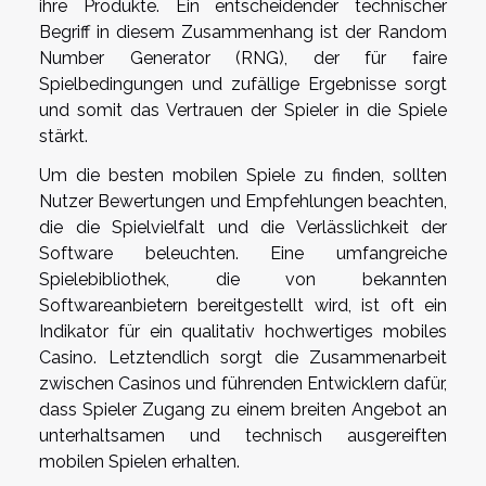
ihre Produkte. Ein entscheidender technischer
Begriff in diesem Zusammenhang ist der Random
Number Generator (RNG), der für faire
Spielbedingungen und zufällige Ergebnisse sorgt
und somit das Vertrauen der Spieler in die Spiele
stärkt.
Um die besten mobilen Spiele zu finden, sollten
Nutzer Bewertungen und Empfehlungen beachten,
die die Spielvielfalt und die Verlässlichkeit der
Software beleuchten. Eine umfangreiche
Spielebibliothek, die von bekannten
Softwareanbietern bereitgestellt wird, ist oft ein
Indikator für ein qualitativ hochwertiges mobiles
Casino. Letztendlich sorgt die Zusammenarbeit
zwischen Casinos und führenden Entwicklern dafür,
dass Spieler Zugang zu einem breiten Angebot an
unterhaltsamen und technisch ausgereiften
mobilen Spielen erhalten.