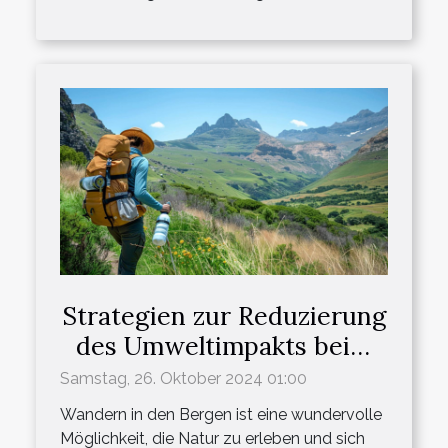
Strategien zur Reduzierung
des Umweltimpakts beim
Bergwandern
Samstag, 26. Oktober 2024 01:00
Wandern in den Bergen ist eine wundervolle
Möglichkeit, die Natur zu erleben und sich