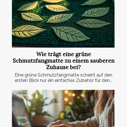
Wie trägt eine grüne
Schmutzfangmatte zu einem sauberen
Zuhause bei?
Eine grüne Schmutzfangmatte scheint auf den
ersten Blick nur ein einfaches Zubehör für den...