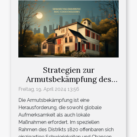
Strategien zur
Armutsbekämpfung des
Distrikts 1820
Freitag, 19. April 2024 13:56
Die Armutsbekämpfung ist eine
Herausforderung, die sowohl globale
Aufmerksamkeit als auch lokale
Maßnahmen erfordert. Im speziellen
Rahmen des Distrikts 1820 offenbaren sich
einzigartige Schwierigkeiten und Chancen,