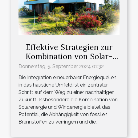
Effektive Strategien zur
Kombination von Solar-
und Windenergie zu Hause
Donnerstag, 5. September 2024 01:32
Die Integration erneuerbarer Energiequellen
in das häusliche Umfeld ist ein zentraler
Schritt auf dem Weg zu einer nachhaltigen
Zukunft. Insbesondere die Kombination von
Solarenergie und Windenergie bietet das
Potential, die Abhängigkeit von fossilen
Brennstoffen zu verringern und die...