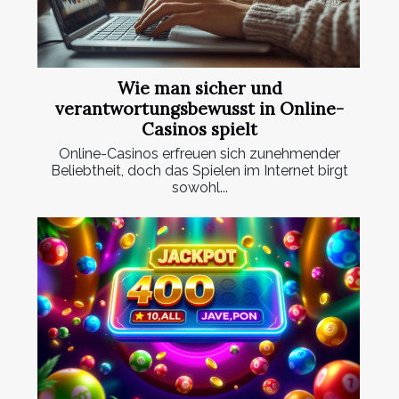
Wie man sicher und
verantwortungsbewusst in Online-
Casinos spielt
Online-Casinos erfreuen sich zunehmender
Beliebtheit, doch das Spielen im Internet birgt
sowohl...