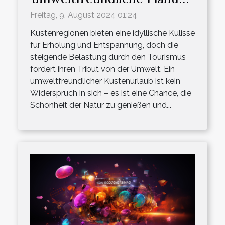
des Küstenurlaubs
Freitag, 9. August 2024 01:24
Küstenregionen bieten eine idyllische Kulisse
für Erholung und Entspannung, doch die
steigende Belastung durch den Tourismus
fordert ihren Tribut von der Umwelt. Ein
umweltfreundlicher Küstenurlaub ist kein
Widerspruch in sich – es ist eine Chance, die
Schönheit der Natur zu genießen und...