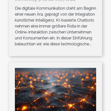
revolutionieren
Die digitale Kommunikation steht am Beginn
einer neuen Ära, geprägt von der Integration
künstlicher Intelligenz. KI-basierte Chatbots
nehmen eine immer größere Rolle in der
Online-Interaktion zwischen Unternehmen
und Konsumenten ein. In dieser Einführung
beleuchten wir, wie diese technologische...