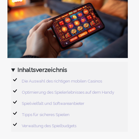
Inhaltsverzeichnis
Die Auswahl des richtigen mobilen Casinos
Optimierung des Spielerlebnisses auf dem Handy
Spielvielfalt und Softwareanbieter
Tipps für sicheres Spielen
Verwaltung des Spielbudgets