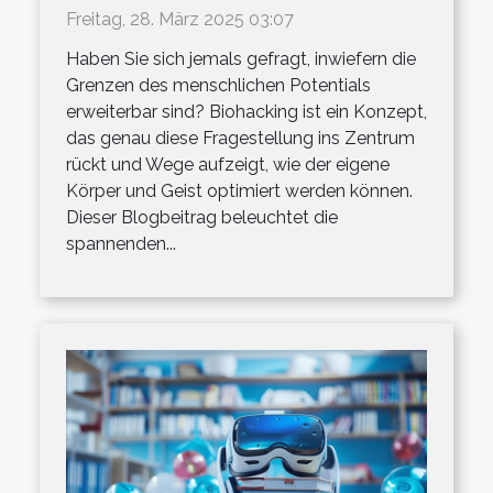
Optimierung
Freitag, 28. März 2025 03:07
Haben Sie sich jemals gefragt, inwiefern die
Grenzen des menschlichen Potentials
erweiterbar sind? Biohacking ist ein Konzept,
das genau diese Fragestellung ins Zentrum
rückt und Wege aufzeigt, wie der eigene
Körper und Geist optimiert werden können.
Dieser Blogbeitrag beleuchtet die
spannenden...