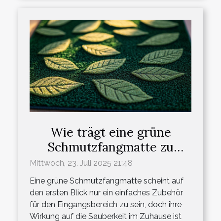
Wie trägt eine grüne
Schmutzfangmatte zu
einem sauberen Zuhause
Mittwoch, 23. Juli 2025 21:48
bei?
Eine grüne Schmutzfangmatte scheint auf
den ersten Blick nur ein einfaches Zubehör
für den Eingangsbereich zu sein, doch ihre
Wirkung auf die Sauberkeit im Zuhause ist