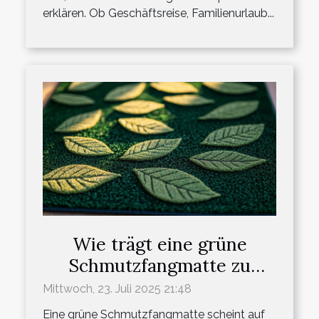
erklären. Ob Geschäftsreise, Familienurlaub...
Wie trägt eine grüne
Schmutzfangmatte zu
einem sauberen Zuhause
Mittwoch, 23. Juli 2025 21:48
bei?
Eine grüne Schmutzfangmatte scheint auf