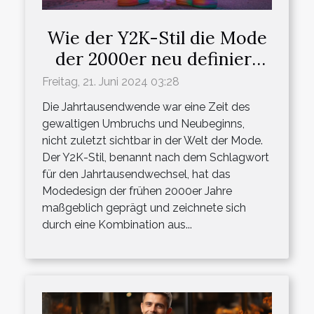
Wie der Y2K-Stil die Mode
der 2000er neu definiert
und was seine Rückkehr
Freitag, 21. Juni 2024 03:28
über aktuelle Modetrends
Die Jahrtausendwende war eine Zeit des
aussagt
gewaltigen Umbruchs und Neubeginns,
nicht zuletzt sichtbar in der Welt der Mode.
Der Y2K-Stil, benannt nach dem Schlagwort
für den Jahrtausendwechsel, hat das
Modedesign der frühen 2000er Jahre
maßgeblich geprägt und zeichnete sich
durch eine Kombination aus...